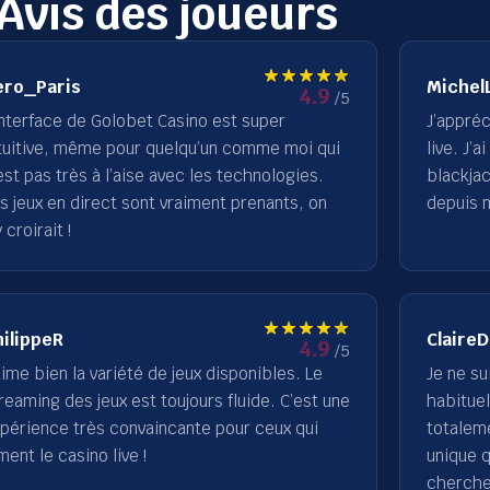
Avis des joueurs
ero_Paris
Michel
4.9
/5
interface de Golobet Casino est super
J’appréc
tuitive, même pour quelqu’un comme moi qui
live. J’
est pas très à l’aise avec les technologies.
blackjac
s jeux en direct sont vraiment prenants, on
depuis 
y croirait !
hilippeR
ClaireD
4.9
/5
aime bien la variété de jeux disponibles. Le
Je ne su
reaming des jeux est toujours fluide. C’est une
habituel
périence très convaincante pour ceux qui
totalem
ment le casino live !
unique 
cherchen