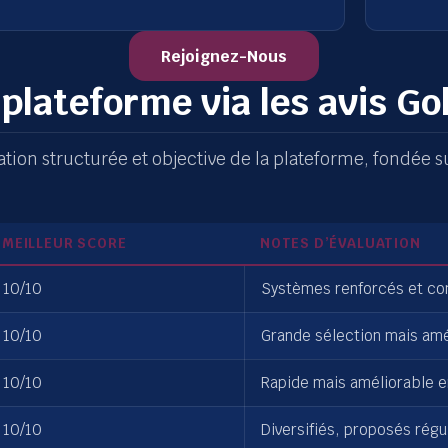
Rejoignez-Nous
plateforme via les avis Go
ation structurée et objective de la plateforme, fondée s
MEILLEUR SCORE
NOTES D’ÉVALUATION
10/10
Systèmes renforcés et co
10/10
Grande sélection mais amé
10/10
Rapide mais améliorable e
10/10
Diversifiés, proposés rég