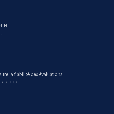
elle.
me.
ure la fiabilité des évaluations
ateforme.