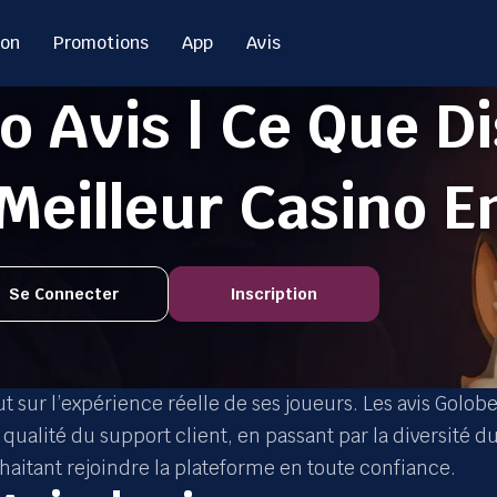
ion
Promotions
App
Avis
o Avis | Ce Que D
Meilleur Casino E
Se Connecter
Inscription
t sur l’expérience réelle de ses joueurs. Les avis Golobe
 qualité du support client, en passant par la diversité d
haitant rejoindre la plateforme en toute confiance.