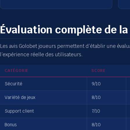
Évaluation complète de la 
Les avis Golobet joueurs permettent d’établir une évalu
l’expérience réelle des utilisateurs.
CATÉGORIE
SCORE
Sécurité
9/10
Variété de jeux
8/10
Support client
7/10
Bonus
8/10