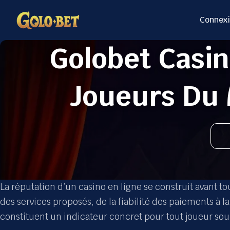
Connex
Golobet Casin
Joueurs Du 
La réputation d’un casino en ligne se construit avant tou
des services proposés, de la fiabilité des paiements à la
constituent un indicateur concret pour tout joueur sou