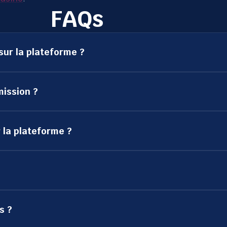
FAQs
sur la plateforme ?
mission ?
r la plateforme ?
s ?