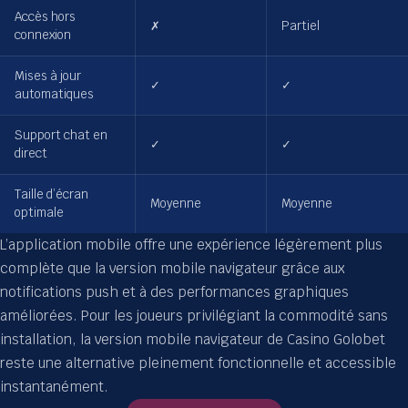
Accès hors
✗
Partiel
connexion
Mises à jour
✓
✓
automatiques
Support chat en
✓
✓
direct
Taille d’écran
Moyenne
Moyenne
optimale
L’application mobile offre une expérience légèrement plus
complète que la version mobile navigateur grâce aux
notifications push et à des performances graphiques
améliorées. Pour les joueurs privilégiant la commodité sans
installation, la version mobile navigateur de Casino Golobet
reste une alternative pleinement fonctionnelle et accessible
instantanément.