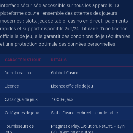
interface sécurisée accessible sur tous les appareils. La
plateforme couvre l’ensemble des attentes des joueurs
modernes : slots, jeux de table, casino en direct, paiements
rapides et support disponible 24h/24. Titulaire d’une licence
officielle de jeu, elle garantit des conditions de jeu équitables
et une protection optimale des données personnelles.
CARACTÉRISTIQUE
DÉTAILS
Nom du casino
Golobet Casino
Licence
Licence officielle de jeu
Catalogue de jeux
7 000+ jeux
Catégories de jeux
Slots, Casino en direct, Jeux de table
Fournisseurs de
Pragmatic Play, Evolution, NetEnt, Play’n
jeux
GO, BGaming et autres